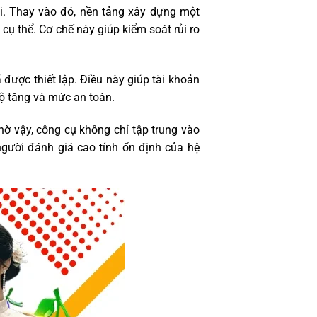
i. Thay vào đó, nền tảng xây dựng một
 cụ thể. Cơ chế này giúp kiểm soát rủi ro
 được thiết lập. Điều này giúp tài khoản
ộ tăng và mức an toàn.
hờ vậy, công cụ không chỉ tập trung vào
người đánh giá cao tính ổn định của hệ