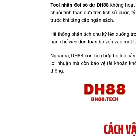
Tool nhân đôi số dư DH88
không hoạt 
chuỗi tính toán dựa trên lịch sử cược, t
trước khi tăng cấp ngân sách.
Hệ thống phân tích chu kỳ lên xuống tro
hạn chế việc dồn toàn bộ vốn vào một l
Ngoài ra, DH88 còn tích hợp bộ lọc cản
lợi nhuận mà còn bảo vệ tài khoản khỏ
thống.