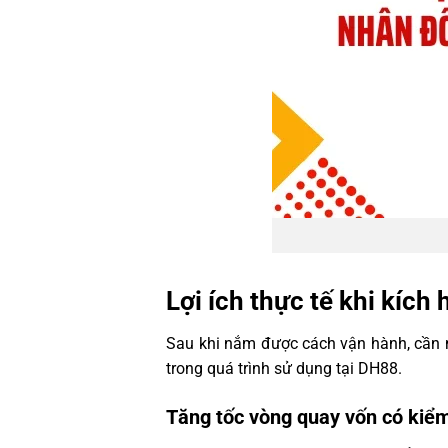
Lợi ích thực tế khi kích
Sau khi nắm được cách vận hành, cần n
trong quá trình sử dụng tại DH88.
Tăng tốc vòng quay vốn có kiể