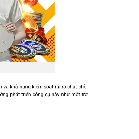
và khả năng kiểm soát rủi ro chặt chẽ.
ướng phát triển công cụ này như một trợ