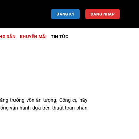
ĐĂNG KÝ
ĐĂNG NHẬP
NG DẪN
KHUYẾN MÃI
TIN TỨC
ăng trưởng vốn ấn tượng. Công cụ này
hống vận hành dựa trên thuật toán phân