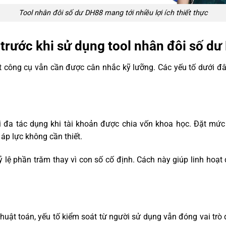
Tool nhân đôi số dư DH88 mang tới nhiều lợi ích thiết thực
trước khi sử dụng tool nhân đôi số d
ạt công cụ vẫn cần được cân nhắc kỹ lưỡng. Các yếu tố dưới đâ
i đa tác dụng khi tài khoản được chia vốn khoa học. Đặt mức
 áp lực không cần thiết.
lệ phần trăm thay vì con số cố định. Cách này giúp linh hoạt 
ật toán, yếu tố kiểm soát từ người sử dụng vẫn đóng vai trò qu