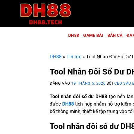
DH88
GAME BÀI
BẮN CÁ
ĐÁ
DH88
»
Tin tức
»
Tool Nhân Đôi Số Dư 
Tool Nhân Đôi Số Dư D
ĐĂNG VÀO
19 THÁNG 5, 2026
BỞI
CEO SÁU 
Tool nhân đôi số dư DH88
tạo nên làn
được
DH88
tích hợp nhằm hỗ trợ kiểm 
bổ thông minh, thiết kế tập trung vào tố
Tool nhân đôi số dư DH