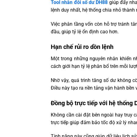
Tool nhân đôi số dư DH88
giúp đẩy nha
lệnh duy nhất, hệ thống chia nhỏ thành 
Việc phân tầng vốn còn hỗ trợ tránh tâ
đầu, giúp tỷ lệ ổn định cao hơn.
Hạn chế rủi ro dồn lệnh
Một trong những nguyên nhân khiến nh
cách giới hạn tỷ lệ phân bổ trên mỗi lư
Nhờ vậy, quá trình tăng số dư không c
Điều này tạo ra nền tảng vận hành bền 
Đồng bộ trực tiếp với hệ thống
Không cần cài đặt bên ngoài hay truy 
trực tiếp giúp đảm bảo tốc độ xử lý nhan
Tính năng này cũng giúp dữ liệu lịch sử