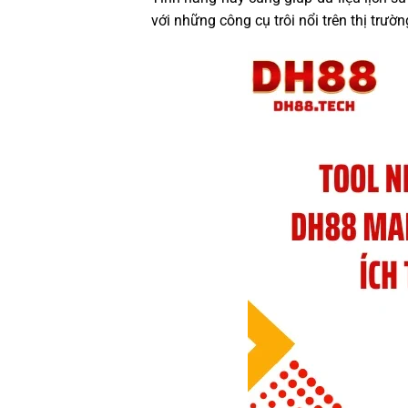
với những công cụ trôi nổi trên thị trườn