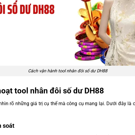
Cách vận hành tool nhân đôi số dư DH88
 hoạt tool nhân đôi số dư DH88
hìn rõ những giá trị cụ thể mà công cụ mang lại. Dưới đây là 
m soát