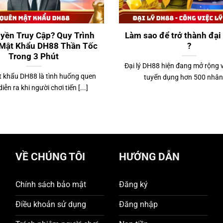
yền Truy Cập? Quy Trình
Làm sao để trở thành đại
 Mật Khẩu DH88 Thần Tốc
?
Trong 3 Phút
Đại lý DH88 hiện đang mở rộng 
 khẩu DH88 là tình huống quen
tuyển dụng hơn 500 nhân [
iễn ra khi người chơi tiến [...]
VỀ CHÚNG TÔI
HƯỚNG DẪN
Chính sách bảo mật
Đăng ký
Điều khoản sử dụng
Đăng nhập