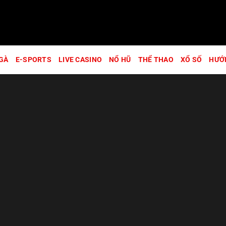
 GÀ
E-SPORTS
LIVE CASINO
NỔ HŨ
THỂ THAO
XỔ SỐ
HƯỚ