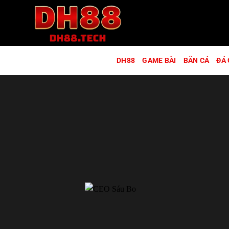
DH88
GAME BÀI
BẮN CÁ
ĐÁ