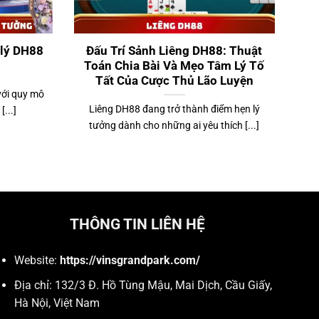
 lý DH88
Đấu Trí Sảnh Liêng DH88: Thuật
Toán Chia Bài Và Mẹo Tâm Lý Tố
Tất Của Cược Thủ Lão Luyện
với quy mô
Liêng DH88 đang trở thành điểm hẹn lý
...]
tưởng dành cho những ai yêu thích [...]
THÔNG TIN LIÊN HỆ
Website:
https://vinsgrandpark.com/
Địa chỉ: 132/3 Đ. Hồ Tùng Mậu, Mai Dịch, Cầu Giấy,
Hà Nội, Việt Nam