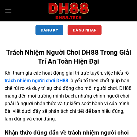
ĐĂNG KÝ
ĐĂNG NHẬP
Trách Nhiệm Người Chơi DH88 Trong Giải
Trí An Toàn Hiện Đại
Khi tham gia các hoạt động giải trí trực tuyến, việc hiểu rõ
trách nhiệm người chơi DH88
là yếu tố then chốt giúp hạn
chế rủi ro và duy trì sự chủ động cho mỗi người chơi. DH88
mang đến môi trường minh bạch, nhưng chính người chơi
phải là người nhận thức và tự kiểm soát hành vi của mình.
Bài viết dưới đây sẽ phân tích chi tiết để bạn hiểu đúng,
làm đúng và chơi đúng.
Nhận thức đúng đắn về trách nhiệm người chơi