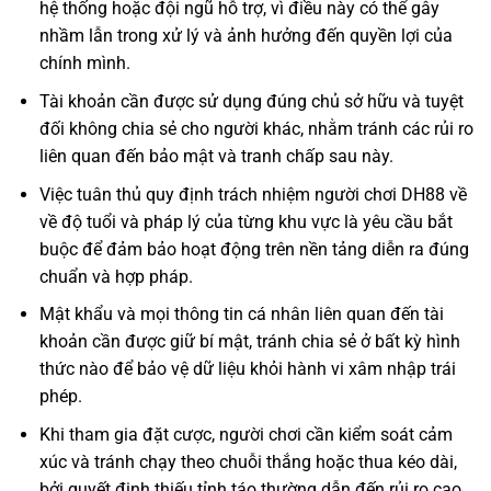
hệ thống hoặc đội ngũ hỗ trợ, vì điều này có thể gây
nhầm lẫn trong xử lý và ảnh hưởng đến quyền lợi của
chính mình.
Tài khoản cần được sử dụng đúng chủ sở hữu và tuyệt
đối không chia sẻ cho người khác, nhằm tránh các rủi ro
liên quan đến bảo mật và tranh chấp sau này.
Việc tuân thủ quy định trách nhiệm người chơi DH88 về
về độ tuổi và pháp lý của từng khu vực là yêu cầu bắt
buộc để đảm bảo hoạt động trên nền tảng diễn ra đúng
chuẩn và hợp pháp.
Mật khẩu và mọi thông tin cá nhân liên quan đến tài
khoản cần được giữ bí mật, tránh chia sẻ ở bất kỳ hình
thức nào để bảo vệ dữ liệu khỏi hành vi xâm nhập trái
phép.
Khi tham gia đặt cược, người chơi cần kiểm soát cảm
xúc và tránh chạy theo chuỗi thắng hoặc thua kéo dài,
bởi quyết định thiếu tỉnh táo thường dẫn đến rủi ro cao