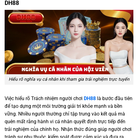
DH88
Hiểu rõ nghĩa vụ cá nhân khi tham gia trải nghiệm trực tuyến
Việc hiểu rõ Trách nhiệm người chơi
DH88
là bước đầu tiên
để tạo dựng một môi trường giải trí khỏe mạnh và bền
vững. Nhiều người thường chỉ tập trung vào kết quả mà
quên mất rằng hành vi cá nhân quyết định trực tiếp đến
trải nghiệm của chính họ. Nhận thức đúng giúp người chơi
tránh sự phụ thuộc, kiểm soát được cảm xúc và đưa ra