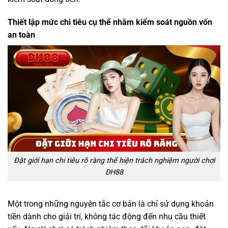
Thiết lập mức chi tiêu cụ thể nhằm kiểm soát nguồn vốn
an toàn
Đặt giới hạn chi tiêu rõ ràng thể hiện trách nghiệm người chơi
DH88
Một trong những nguyên tắc cơ bản là chỉ sử dụng khoản
tiền dành cho giải trí, không tác động đến nhu cầu thiết