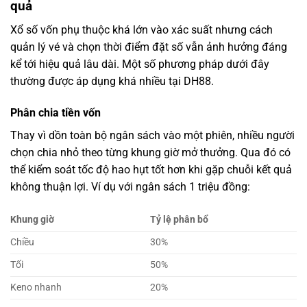
quả
Xổ số vốn phụ thuộc khá lớn vào xác suất nhưng cách
quản lý vé và chọn thời điểm đặt số vẫn ảnh hưởng đáng
kể tới hiệu quả lâu dài. Một số phương pháp dưới đây
thường được áp dụng khá nhiều tại DH88.
Phân chia tiền vốn
Thay vì dồn toàn bộ ngân sách vào một phiên, nhiều người
chọn chia nhỏ theo từng khung giờ mở thưởng. Qua đó có
thể kiểm soát tốc độ hao hụt tốt hơn khi gặp chuỗi kết quả
không thuận lợi. Ví dụ với ngân sách 1 triệu đồng:
Khung giờ
Tỷ lệ phân bổ
Chiều
30%
Tối
50%
Keno nhanh
20%