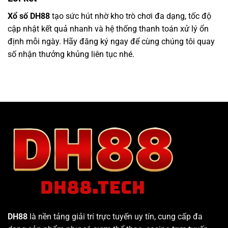
Xổ số DH88
tạo sức hút nhờ kho trò chơi đa dạng, tốc độ
cập nhật kết quả nhanh và hệ thống thanh toán xử lý ổn
định mỗi ngày. Hãy đăng ký ngay để cùng chúng tôi quay
số nhận thưởng khủng liên tục nhé.
DH88
là nền tảng giải trí trực tuyến uy tín, cung cấp đa