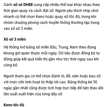
Sảnh
xổ số DH88
cung cấp nhiều thể loại khác nhau theo
thời gian quay và cách đặt số. Người yêu thích nhịp chơi
nhanh có thể chọn Keno hoặc quay số tốc độ, trong khi
nhóm chuộng phong cách truyền thống thường tập trung
vào xổ số 3 miền.
Xổ số 3 miền
Hệ thống mở bảng số miền Bắc, Trung, Nam theo đúng
khung giờ quen thuộc mỗi ngày. Dữ liệu được đồng bộ tự
động giúp kết quả hiển thị gần như tức thời ngay sau khi
công bố.
Người tham gia có thể chọn đánh lô, đề, xiên hoặc bao số
với mức vốn linh hoạt từ thấp tới cao. Bảng thống kê 30
ngày gần nhất cũng được tích hợp trực tiếp để tiện theo dõi
tần suất xuất hiện của từng dãy số.
Keno tốc độ