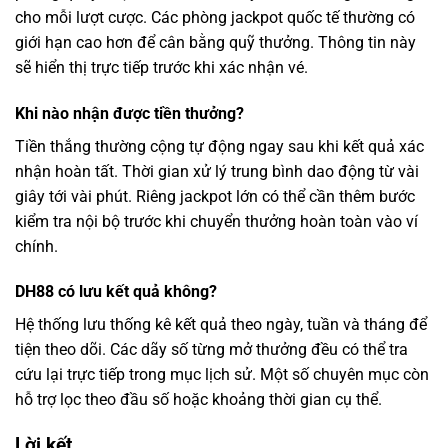
cho mỗi lượt cược. Các phòng jackpot quốc tế thường có
giới hạn cao hơn để cân bằng quỹ thưởng. Thông tin này
sẽ hiển thị trực tiếp trước khi xác nhận vé.
Khi nào nhận được tiền thưởng?
Tiền thắng thường cộng tự động ngay sau khi kết quả xác
nhận hoàn tất. Thời gian xử lý trung bình dao động từ vài
giây tới vài phút. Riêng jackpot lớn có thể cần thêm bước
kiểm tra nội bộ trước khi chuyển thưởng hoàn toàn vào ví
chính.
DH88 có lưu kết quả không?
Hệ thống lưu thống kê kết quả theo ngày, tuần và tháng để
tiện theo dõi. Các dãy số từng mở thưởng đều có thể tra
cứu lại trực tiếp trong mục lịch sử. Một số chuyên mục còn
hỗ trợ lọc theo đầu số hoặc khoảng thời gian cụ thể.
Lời kết