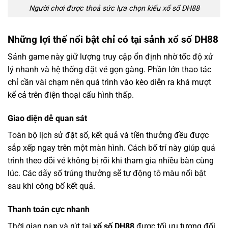
Người chơi được thoả sức lựa chọn kiểu xổ số DH88
Những lợi thế nổi bật chỉ có tại sảnh xổ số DH88
Sảnh game này giữ lượng truy cập ổn định nhờ tốc độ xử
lý nhanh và hệ thống đặt vé gọn gàng. Phần lớn thao tác
chỉ cần vài chạm nên quá trình vào kèo diễn ra khá mượt
kể cả trên điện thoại cấu hình thấp.
Giao diện dễ quan sát
Toàn bộ lịch sử đặt số, kết quả và tiền thưởng đều được
sắp xếp ngay trên một màn hình. Cách bố trí này giúp quá
trình theo dõi vé không bị rối khi tham gia nhiều bàn cùng
lúc. Các dãy số trúng thưởng sẽ tự động tô màu nổi bật
sau khi công bố kết quả.
Thanh toán cực nhanh
Thời gian nạp và rút tại
xổ số DH88
được tối ưu tương đối