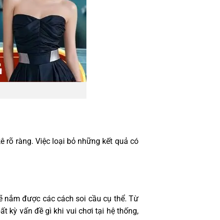
ê rõ ràng. Việc loại bỏ những kết quả có
sẽ nắm được các cách soi cầu cụ thể. Từ
kỳ vấn đề gì khi vui chơi tại hệ thống,