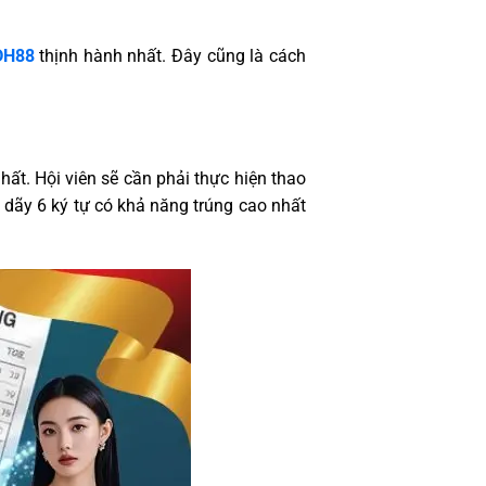
 DH88
thịnh hành nhất. Đây cũng là cách
ất. Hội viên sẽ cần phải thực hiện thao
a dãy 6 ký tự có khả năng trúng cao nhất