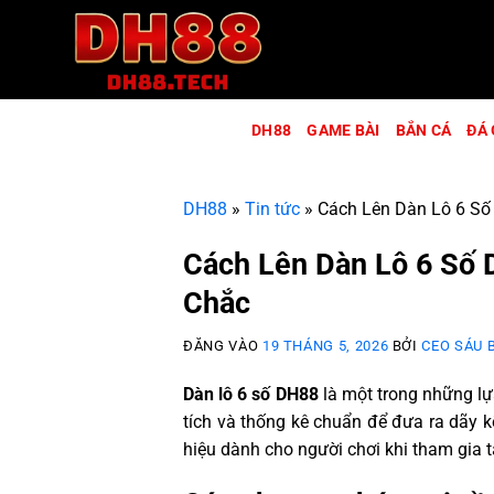
DH88
GAME BÀI
BẮN CÁ
ĐÁ
DH88
»
Tin tức
»
Cách Lên Dàn Lô 6 Số
Cách Lên Dàn Lô 6 Số 
Chắc
ĐĂNG VÀO
19 THÁNG 5, 2026
BỞI
CEO SÁU 
Dàn lô 6 số DH88
là một trong những lự
tích và thống kê chuẩn để đưa ra dãy kế
hiệu dành cho người chơi khi tham gia 