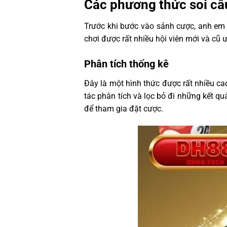
Các phương thức soi cầ
Trước khi bước vào sảnh cược, anh em
chơi được rất nhiều hội viên mới và cũ 
Phân tích thống kê
Đây là một hình thức được rất nhiều ca
tác phân tích và lọc bỏ đi những kết qu
để tham gia đặt cược.