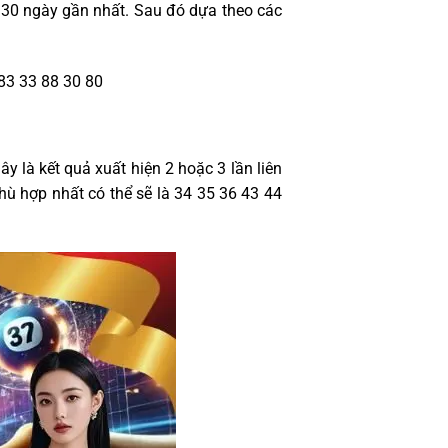
ng 30 ngày gần nhất. Sau đó dựa theo các
 83 33 88 30 80
ây là kết quả xuất hiện 2 hoặc 3 lần liên
 phù hợp nhất có thể sẽ là 34 35 36 43 44