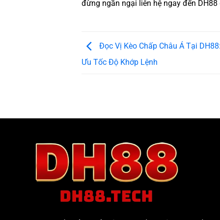
đừng ngần ngại liên hệ ngay đến DH88 đ
Đọc Vị Kèo Chấp Châu Á Tại DH88:
Ưu Tốc Độ Khớp Lệnh