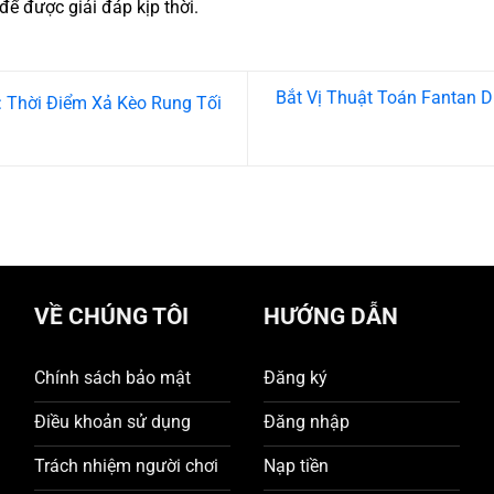
ể được giải đáp kịp thời.
Bắt Vị Thuật Toán Fantan 
 Thời Điểm Xả Kèo Rung Tối
VỀ CHÚNG TÔI
HƯỚNG DẪN
Chính sách bảo mật
Đăng ký
Điều khoản sử dụng
Đăng nhập
Trách nhiệm người chơi
Nạp tiền