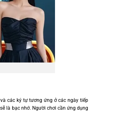
 và các ký tự tương ứng ở các ngày tiếp
ày sẽ là bạc nhớ. Người chơi cần ứng dụng