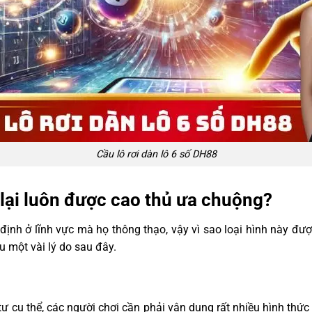
Cầu lô rơi dàn lô 6 số DH88
 lại luôn được cao thủ ưa chuộng?
ịnh ở lĩnh vực mà họ thông thạo, vậy vì sao loại hình này đượ
u một vài lý do sau đây.
 cụ thể, các người chơi cần phải vận dụng rất nhiều hình thức t