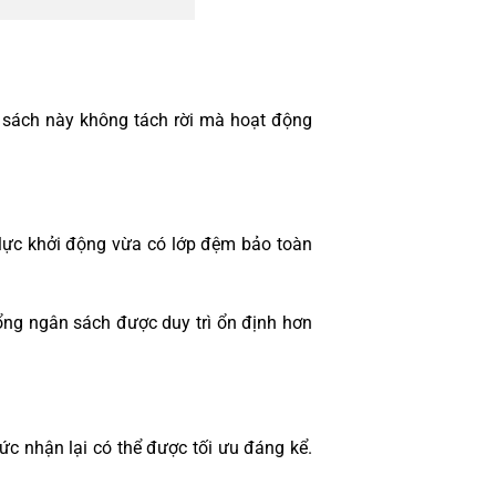
h sách này không tách rời mà hoạt động
 lực khởi động vừa có lớp đệm bảo toàn
 tổng ngân sách được duy trì ổn định hơn
c nhận lại có thể được tối ưu đáng kể.