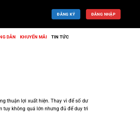
ĐĂNG KÝ
ĐĂNG NHẬP
NG DẪN
KHUYẾN MÃI
TIN TỨC
 thuận lợi xuất hiện. Thay vì để số dư
êm tuy không quá lớn nhưng đủ để duy trì