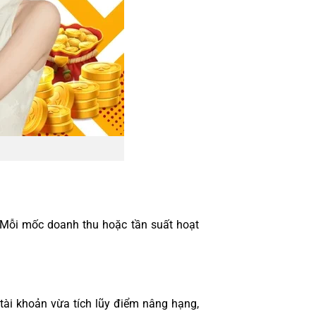
 Mỗi mốc doanh thu hoặc tần suất hoạt
 tài khoản vừa tích lũy điểm nâng hạng,