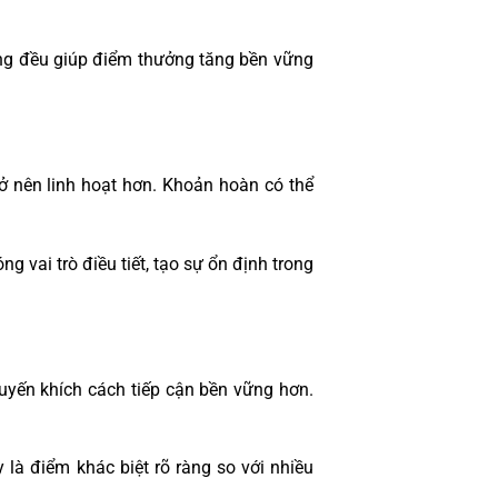
động đều giúp điểm thưởng tăng bền vững
rở nên linh hoạt hơn. Khoản hoàn có thể
 vai trò điều tiết, tạo sự ổn định trong
yến khích cách tiếp cận bền vững hơn.
y là điểm khác biệt rõ ràng so với nhiều