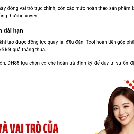
ày đóng vai trò trục chính, còn các mức hoàn theo sản phẩm l
động thường xuyên.
n dài hạn
 khi tạo được động lực quay lại đều đặn. Tool hoàn tiền góp 
 kể kết quả thắng thua.
ớn, DH88 lựa chọn cơ chế hoàn trả định kỳ để duy trì sự ổn đ