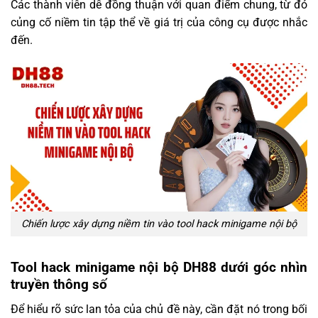
Các thành viên dễ đồng thuận với quan điểm chung, từ đó
củng cố niềm tin tập thể về giá trị của công cụ được nhắc
đến.
Chiến lược xây dựng niềm tin vào tool hack minigame nội bộ
Tool hack minigame nội bộ DH88 dưới góc nhìn
truyền thông số
Để hiểu rõ sức lan tỏa của chủ đề này, cần đặt nó trong bối