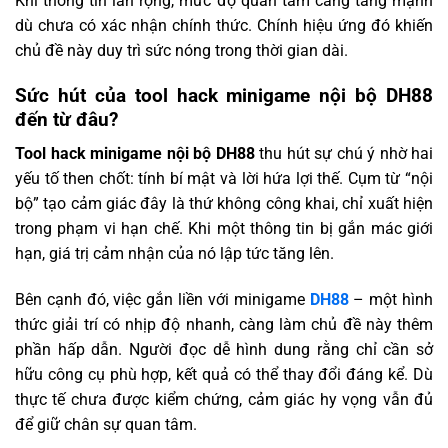
Khi thông tin lan rộng, mức độ quan tâm càng tăng mạnh
dù chưa có xác nhận chính thức. Chính hiệu ứng đó khiến
chủ đề này duy trì sức nóng trong thời gian dài.
Sức hút của tool hack minigame nội bộ DH88
đến từ đâu?
Tool hack minigame nội bộ DH88
thu hút sự chú ý nhờ hai
yếu tố then chốt: tính bí mật và lời hứa lợi thế. Cụm từ “nội
bộ” tạo cảm giác đây là thứ không công khai, chỉ xuất hiện
trong phạm vi hạn chế. Khi một thông tin bị gắn mác giới
hạn, giá trị cảm nhận của nó lập tức tăng lên.
Bên cạnh đó, việc gắn liền với minigame
DH88
– một hình
thức giải trí có nhịp độ nhanh, càng làm chủ đề này thêm
phần hấp dẫn. Người đọc dễ hình dung rằng chỉ cần sở
hữu công cụ phù hợp, kết quả có thể thay đổi đáng kể. Dù
thực tế chưa được kiểm chứng, cảm giác hy vọng vẫn đủ
để giữ chân sự quan tâm.