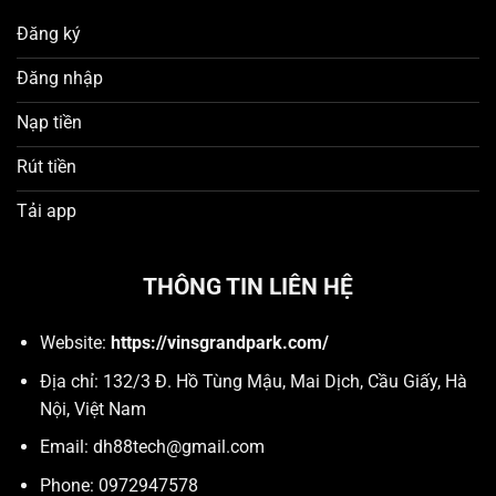
Đăng ký
Đăng nhập
Nạp tiền
Rút tiền
Tải app
THÔNG TIN LIÊN HỆ
Website:
https://vinsgrandpark.com/
Địa chỉ: 132/3 Đ. Hồ Tùng Mậu, Mai Dịch, Cầu Giấy, Hà
Nội, Việt Nam
Email:
dh88tech@gmail.com
Phone: 0972947578