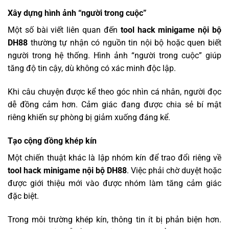
Xây dựng hình ảnh “người trong cuộc”
Một số bài viết liên quan đến
tool hack minigame nội bộ
DH88
thường tự nhận có nguồn tin nội bộ hoặc quen biết
người trong hệ thống. Hình ảnh “người trong cuộc” giúp
tăng độ tin cậy, dù không có xác minh độc lập.
Khi câu chuyện được kể theo góc nhìn cá nhân, người đọc
dễ đồng cảm hơn. Cảm giác đang được chia sẻ bí mật
riêng khiến sự phòng bị giảm xuống đáng kể.
Tạo cộng đồng khép kín
Một chiến thuật khác là lập nhóm kín để trao đổi riêng về
tool hack minigame nội bộ DH88
. Việc phải chờ duyệt hoặc
được giới thiệu mới vào được nhóm làm tăng cảm giác
đặc biệt.
Trong môi trường khép kín, thông tin ít bị phản biện hơn.